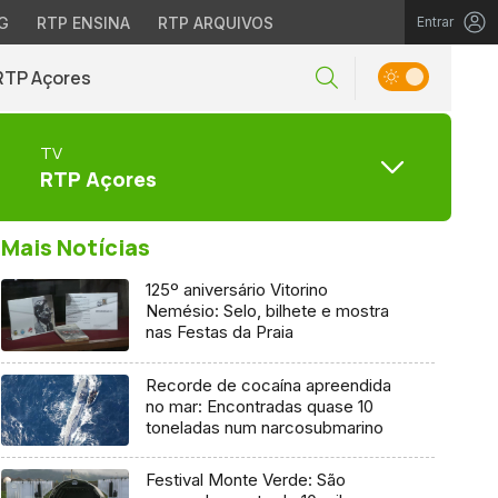
G
RTP ENSINA
RTP ARQUIVOS
Entrar
RTP Açores
TV
RTP Açores
Mais Notícias
125º aniversário Vitorino
Nemésio: Selo, bilhete e mostra
nas Festas da Praia
Recorde de cocaína apreendida
no mar: Encontradas quase 10
toneladas num narcosubmarino
Festival Monte Verde: São