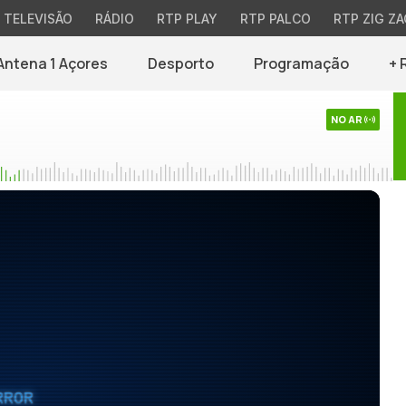
TELEVISÃO
RÁDIO
RTP PLAY
RTP PALCO
RTP ZIG ZA
Antena 1 Açores
Desporto
Programação
+ 
NO AR
RROR