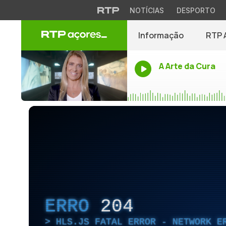
NOTÍCIAS
DESPORTO
Informação
RTP 
A Arte da Cura
ERRO
204
HLS.JS FATAL ERROR - NETWORK E