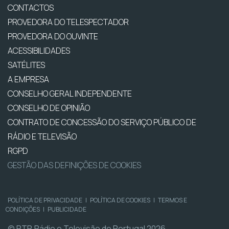
CONTACTOS
PROVEDORA DO TELESPECTADOR
PROVEDORA DO OUVINTE
ACESSIBILIDADES
SATÉLITES
A EMPRESA
CONSELHO GERAL INDEPENDENTE
CONSELHO DE OPINIÃO
CONTRATO DE CONCESSÃO DO SERVIÇO PÚBLICO DE
RÁDIO E TELEVISÃO
RGPD
GESTÃO DAS DEFINIÇÕES DE COOKIES
POLÍTICA DE PRIVACIDADE
|
POLÍTICA DE COOKIES
|
TERMOS E
CONDIÇÕES
|
PUBLICIDADE
© RTP, Rádio e Televisão de Portugal 2026