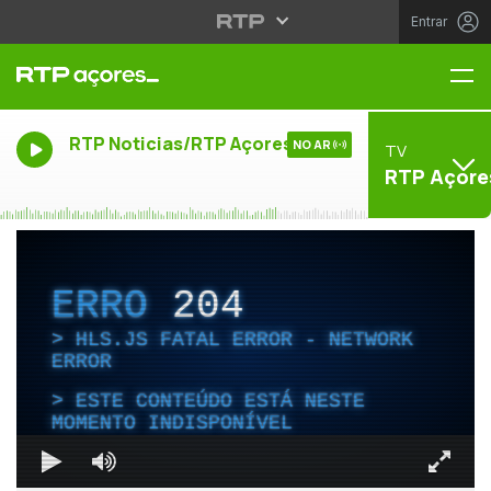
Entrar
Me
RTP Noticias/RTP Açores
NO AR
TV
RTP Açore
ERRO
204
HLS.JS FATAL ERROR - NETWORK
ERROR
ESTE CONTEÚDO ESTÁ NESTE
MOMENTO INDISPONÍVEL