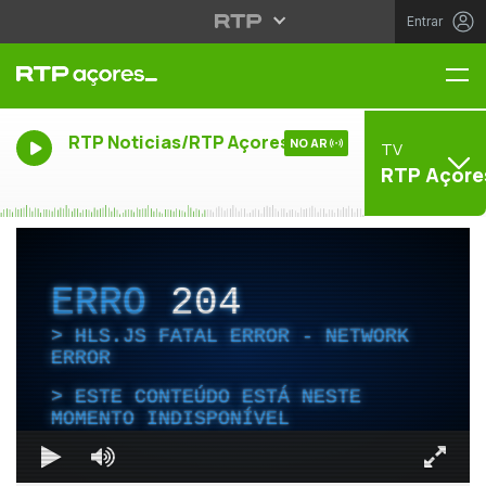
Entrar
Me
RTP Noticias/RTP Açores
NO AR
TV
RTP Açore
ERRO
204
HLS.JS FATAL ERROR - NETWORK
ERROR
ESTE CONTEÚDO ESTÁ NESTE
MOMENTO INDISPONÍVEL