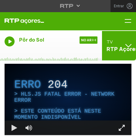
Entrar
Me
Pôr do Sol
NO AR
TV
RTP Açore
ERRO
204
HLS.JS FATAL ERROR - NETWORK
ERROR
ESTE CONTEÚDO ESTÁ NESTE
MOMENTO INDISPONÍVEL