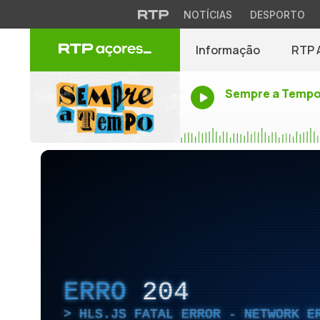
NOTÍCIAS
DESPORTO
Informação
RTP 
Sempre a Temp
ERRO
204
HLS.JS FATAL ERROR - NETWORK E