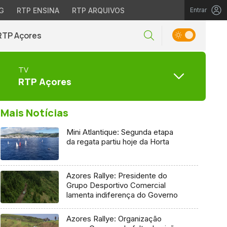
G
RTP ENSINA
RTP ARQUIVOS
Entrar
RTP Açores
TV
RTP Açores
Mais Notícias
Mini Atlantique: Segunda etapa
da regata partiu hoje da Horta
Azores Rallye: Presidente do
Grupo Desportivo Comercial
lamenta indiferença do Governo
Azores Rallye: Organização