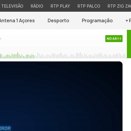
TELEVISÃO
RÁDIO
RTP PLAY
RTP PALCO
RTP ZIG ZA
Antena 1 Açores
Desporto
Programação
+ 
o
NO AR
RROR