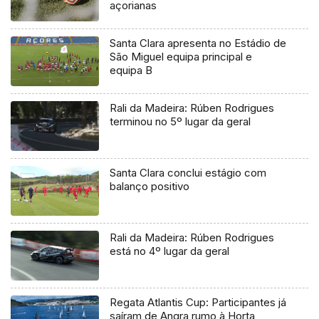
açorianas
Santa Clara apresenta no Estádio de
São Miguel equipa principal e
equipa B
Rali da Madeira: Rúben Rodrigues
terminou no 5º lugar da geral
Santa Clara conclui estágio com
balanço positivo
Rali da Madeira: Rúben Rodrigues
está no 4º lugar da geral
Regata Atlantis Cup: Participantes já
saíram de Angra rumo à Horta