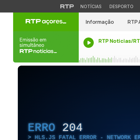
NOTÍCIAS
DESPORTO
Informação
RTP 
RTP Noticias/R
ERRO
204
HLS.JS FATAL ERROR - NETWORK E