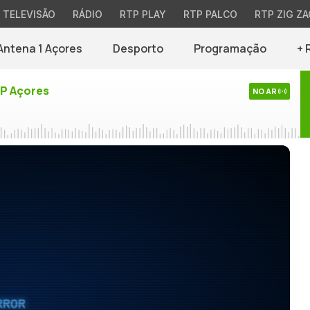
TELEVISÃO
RÁDIO
RTP PLAY
RTP PALCO
RTP ZIG ZA
Antena 1 Açores
Desporto
Programação
+ 
TP Açores
NO AR
RROR