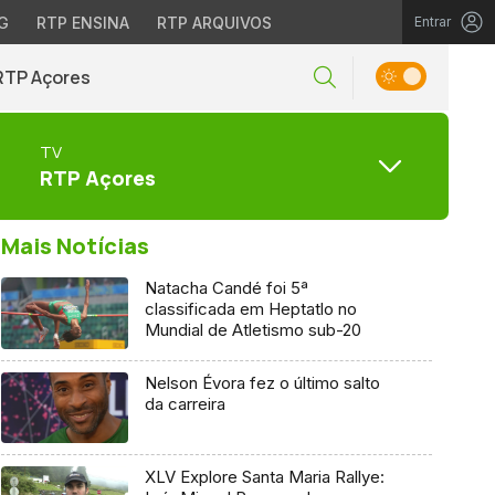
G
RTP ENSINA
RTP ARQUIVOS
Entrar
RTP Açores
TV
RTP Açores
Mais Notícias
Natacha Candé foi 5ª
classificada em Heptatlo no
Mundial de Atletismo sub-20
Nelson Évora fez o último salto
da carreira
XLV Explore Santa Maria Rallye: