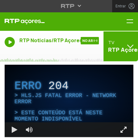
Entrar
Me
RTP Noticias/RTP Açores
NO AR
TV
RTP Açore
ERRO
204
HLS.JS FATAL ERROR - NETWORK
ERROR
ESTE CONTEÚDO ESTÁ NESTE
MOMENTO INDISPONÍVEL