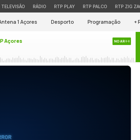
TELEVISÃO
RÁDIO
RTP PLAY
RTP PALCO
RTP ZIG ZA
Antena 1 Açores
Desporto
Programação
+ 
TP Açores
NO AR
RROR