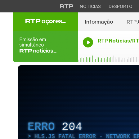
NOTÍCIAS
DESPORTO
Informação
RTP 
RTP Noticias/R
ERRO
204
HLS.JS FATAL ERROR - NETWORK E