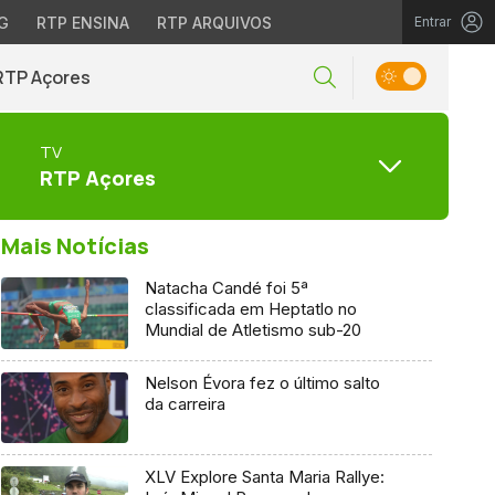
G
RTP ENSINA
RTP ARQUIVOS
Entrar
RTP Açores
TV
RTP Açores
Mais Notícias
Natacha Candé foi 5ª
classificada em Heptatlo no
Mundial de Atletismo sub-20
Nelson Évora fez o último salto
da carreira
XLV Explore Santa Maria Rallye: