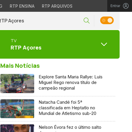
G
RTP ENSINA
RTP ARQUIVOS
Entrar
RTP Açores
TV
RTP Açores
Mais Notícias
Explore Santa Maria Rallye: Luís
Miguel Rego renova título de
campeão regional
Natacha Candé foi 5ª
classificada em Heptatlo no
Mundial de Atletismo sub-20
Nelson Évora fez o último salto