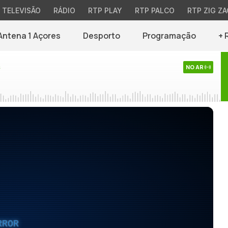
TELEVISÃO
RÁDIO
RTP PLAY
RTP PALCO
RTP ZIG ZA
Antena 1 Açores
Desporto
Programação
+ 
s
NO AR
RROR