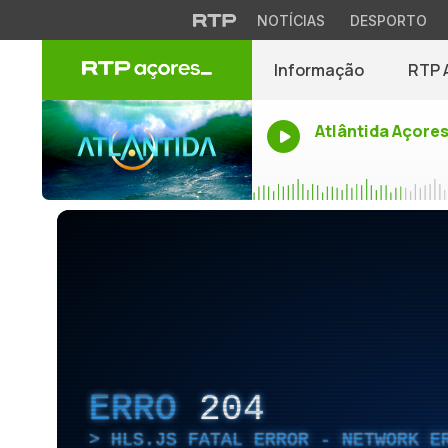
NOTÍCIAS
DESPORTO
Informação
RTP 
Atlântida Açore
ERRO
204
HLS.JS FATAL ERROR - NETWORK E