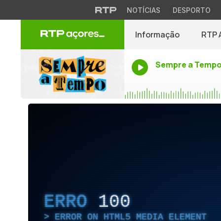
NOTÍCIAS
DESPORTO
Informação
RTP 
Sempre a Temp
ERRO
100
ERROR ON HTML5 MEDIA ELEMENT