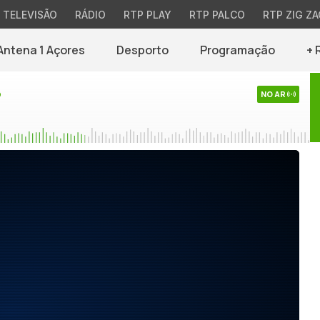
TELEVISÃO
RÁDIO
RTP PLAY
RTP PALCO
RTP ZIG ZA
Antena 1 Açores
Desporto
Programação
+ 
o
NO AR