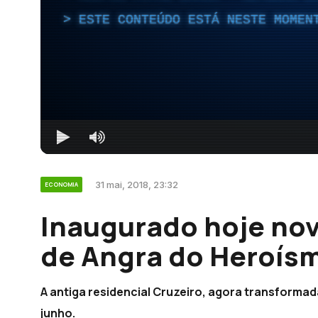
ESTE CONTEÚDO ESTÁ NESTE MOMEN
31 mai, 2018, 23:32
ECONOMIA
Inaugurado hoje nov
de Angra do Heroísm
A antiga residencial Cruzeiro, agora transformada
junho.