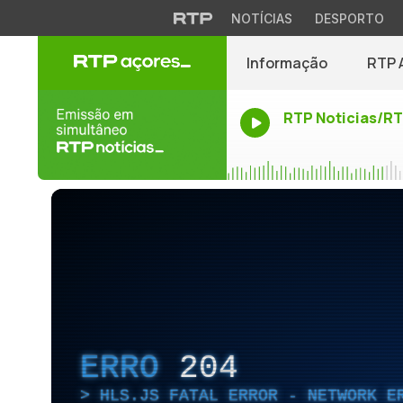
NOTÍCIAS
DESPORTO
Informação
RTP 
RTP Noticias/R
ERRO
204
HLS.JS FATAL ERROR - NETWORK E