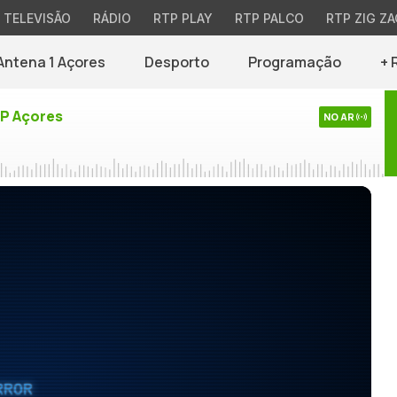
TELEVISÃO
RÁDIO
RTP PLAY
RTP PALCO
RTP ZIG ZA
Antena 1 Açores
Desporto
Programação
+ 
TP Açores
NO AR
RROR