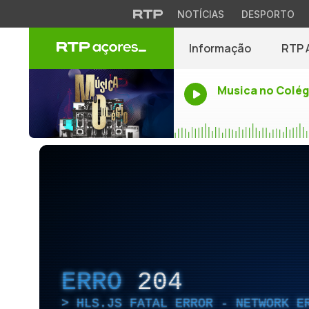
NOTÍCIAS
DESPORTO
Informação
RTP 
Musica no Colég
ERRO
204
HLS.JS FATAL ERROR - NETWORK E