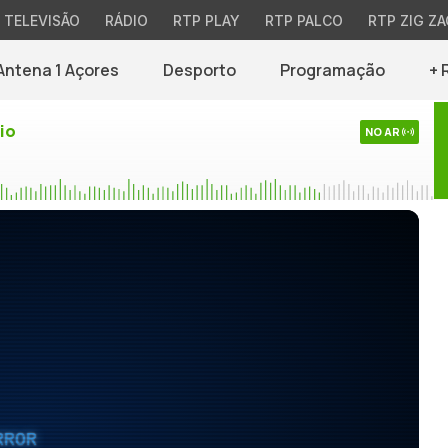
TELEVISÃO
RÁDIO
RTP PLAY
RTP PALCO
RTP ZIG ZA
Antena 1 Açores
Desporto
Programação
+ 
io
NO AR
RROR