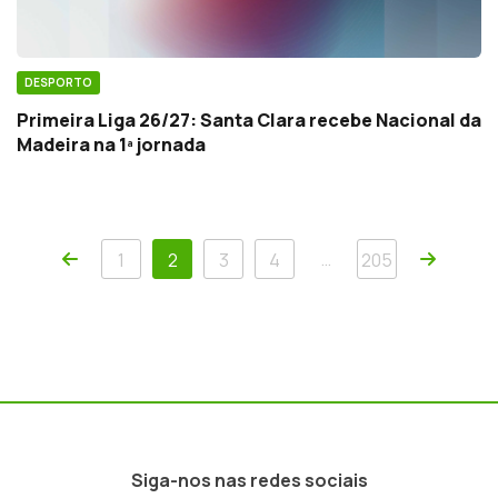
DESPORTO
Primeira Liga 26/27: Santa Clara recebe Nacional da
Madeira na 1ª jornada
Anterior
Próxim
…
1
2
3
4
205
Siga-nos nas redes sociais