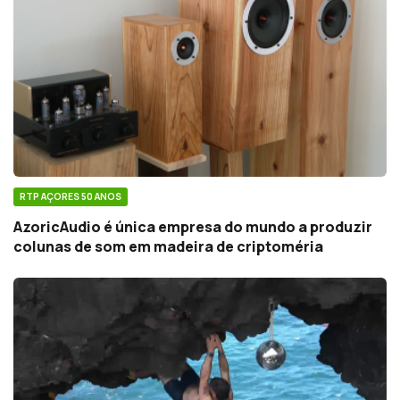
RTP AÇORES 50 ANOS
AzoricAudio é única empresa do mundo a produzir
colunas de som em madeira de criptoméria