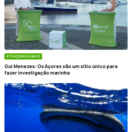
RTP AÇORES 50 ANOS
Gui Menezes: Os Açores são um sítio único para
fazer investigação marinha