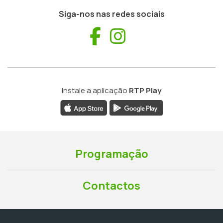
Siga-nos nas redes sociais
Facebook
Instagram
Instale a aplicação
RTP Play
Programação
Contactos