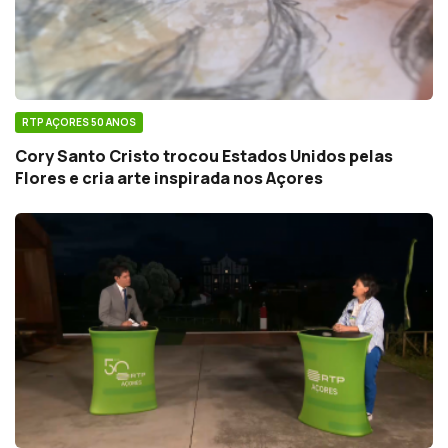
RTP AÇORES 50 ANOS
Cory Santo Cristo trocou Estados Unidos pelas
Flores e cria arte inspirada nos Açores