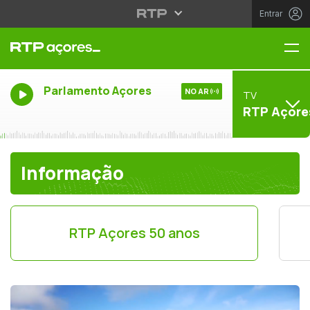
Entrar
Me
Parlamento Açores
NO AR
TV
RTP Açore
Informação
RTP Açores 50 anos