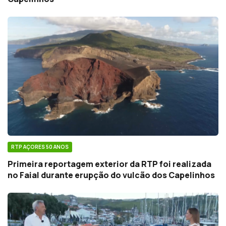
RTP AÇORES 50 ANOS
Primeira reportagem exterior da RTP foi realizada
no Faial durante erupção do vulcão dos Capelinhos