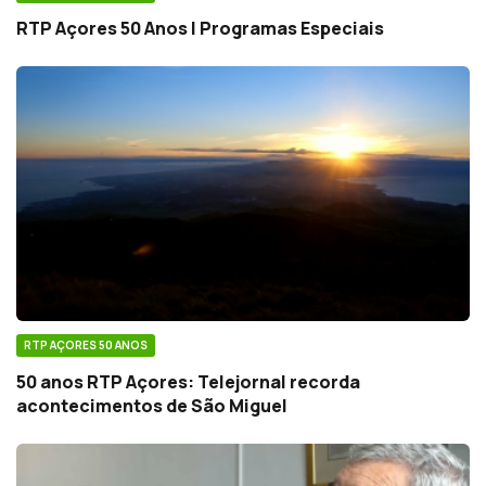
RTP Açores 50 Anos I Programas Especiais
RTP AÇORES 50 ANOS
50 anos RTP Açores: Telejornal recorda
acontecimentos de São Miguel