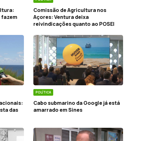
ltura:
Comissão de Agricultura nos
s fazem
Açores: Ventura deixa
reivindicações quanto ao POSEI
POLÍTICA
acionais:
Cabo submarino da Google já está
osta das
amarrado em Sines