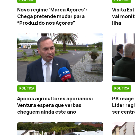
Novo regime ‘Marca Açores’:
Visita Es
Chega pretende mudar para
vai monit
“Produzido nos Açores”
ilha
POLÍTICA
POLÍTICA
Apoios agricultores açorianos:
PS reage 
Ventura espera que verbas
Líder reg
cheguem ainda este ano
ser centr