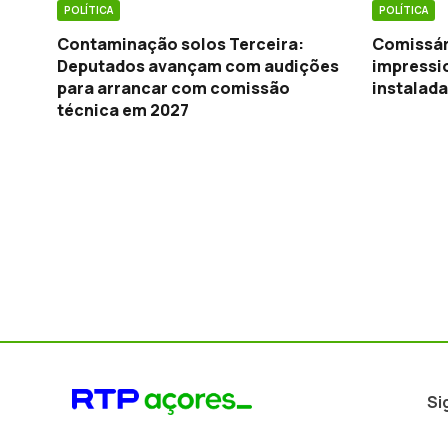
POLÍTICA
POLÍTICA
Contaminação solos Terceira:
Comissár
Deputados avançam com audições
impressi
para arrancar com comissão
instalada
técnica em 2027
Si