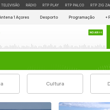
TELEVISÃO
RÁDIO
RTP PLAY
RTP PALCO
RTP ZIG ZA
Antena 1 Açores
Desporto
Programação
+ 
s
NO AR
ia
Cultura