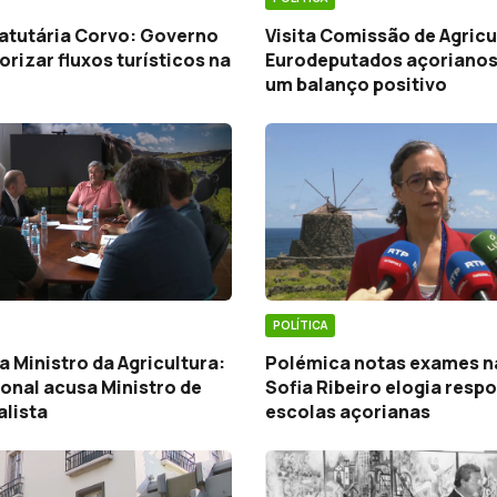
tatutária Corvo: Governo
Visita Comissão de Agricu
orizar fluxos turísticos na
Eurodeputados açoriano
um balanço positivo
POLÍTICA
a Ministro da Agricultura:
Polémica notas exames n
ional acusa Ministro de
Sofia Ribeiro elogia resp
alista
escolas açorianas