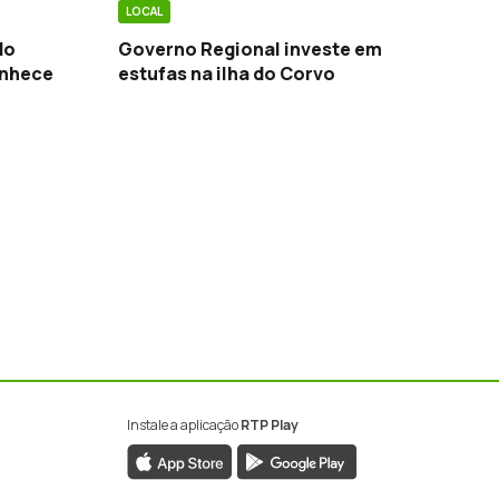
LOCAL
do
Governo Regional investe em
onhece
estufas na ilha do Corvo
róxima
Instale a aplicação
RTP Play