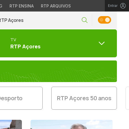
G
RTP ENSINA
RTP ARQUIVOS
Entrar
RTP Açores
TV
RTP Açores
Desporto
RTP Açores 50 anos