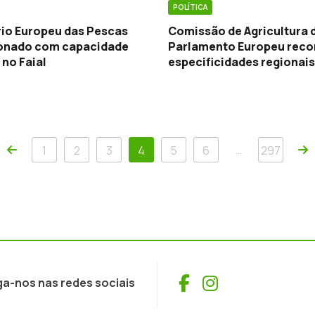
POLÍTICA
io Europeu das Pescas
Comissão de Agricultura 
onado com capacidade
Parlamento Europeu rec
 no Faial
especificidades regionais
Anterior
P
…
1
2
3
4
5
6
297
Facebook
Instagram
ga-nos nas redes sociais