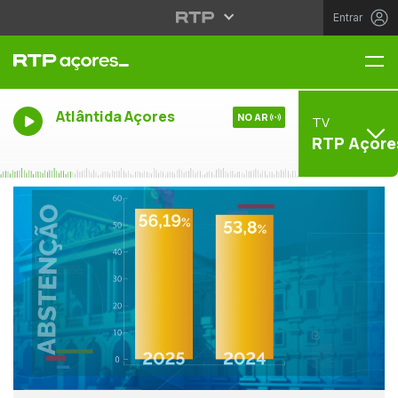
Entrar
Me
Atlântida Açores
NO AR
TV
RTP Açore