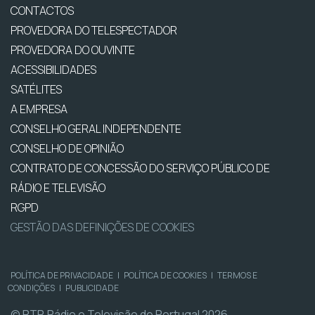
CONTACTOS
PROVEDORA DO TELESPECTADOR
PROVEDORA DO OUVINTE
ACESSIBILIDADES
SATÉLITES
A EMPRESA
CONSELHO GERAL INDEPENDENTE
CONSELHO DE OPINIÃO
CONTRATO DE CONCESSÃO DO SERVIÇO PÚBLICO DE
RÁDIO E TELEVISÃO
RGPD
GESTÃO DAS DEFINIÇÕES DE COOKIES
POLÍTICA DE PRIVACIDADE
|
POLÍTICA DE COOKIES
|
TERMOS E
CONDIÇÕES
|
PUBLICIDADE
© RTP, Rádio e Televisão de Portugal 2026