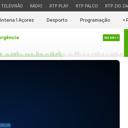
TELEVISÃO
RÁDIO
RTP PLAY
RTP PALCO
RTP ZIG ZA
Antena 1 Açores
Desporto
Programação
+ 
rgência
NO AR
RROR