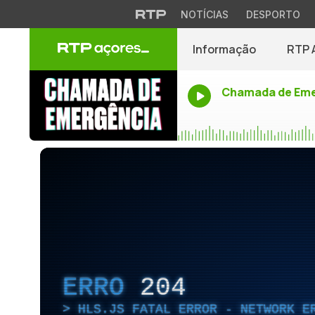
NOTÍCIAS
DESPORTO
Informação
RTP 
Chamada de Eme
ERRO
204
HLS.JS FATAL ERROR - NETWORK E