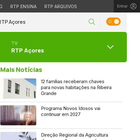
G
RTP ENSINA
RTP ARQUIVOS
Entrar
RTP Açores
TV
RTP Açores
Mais Notícias
12 famílias receberam chaves
para novas habitações na Ribeira
Grande
Programa Novos Idosos vai
continuar em 2027
Direção Regional da Agricultura