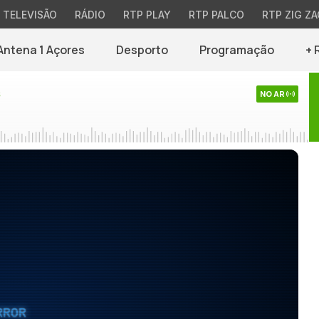
TELEVISÃO
RÁDIO
RTP PLAY
RTP PALCO
RTP ZIG ZA
Antena 1 Açores
Desporto
Programação
+ 
s
NO AR
RROR