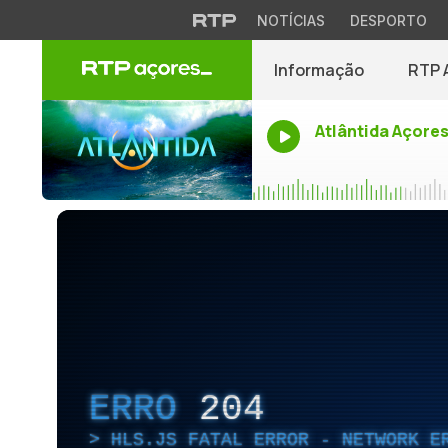
NOTÍCIAS
DESPORTO
Informação
RTP 
Atlântida Açore
ERRO
204
HLS.JS FATAL ERROR - NETWORK E