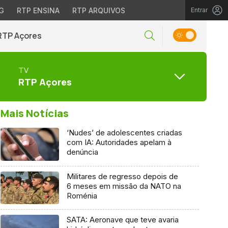
G
RTP ENSINA
RTP ARQUIVOS
Entrar
RTP Açores
TV
RTP Açores
Mais Notícias
‘Nudes’ de adolescentes criadas
com IA: Autoridades apelam à
denúncia
Militares de regresso depois de
6 meses em missão da NATO na
Roménia
SATA: Aeronave que teve avaria