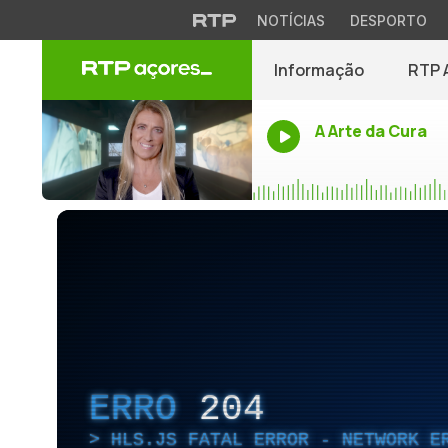
NOTÍCIAS
DESPORTO
Informação
RTP 
A Arte da Cura
ERRO
204
HLS.JS FATAL ERROR - NETWORK E