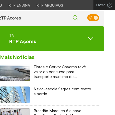
G
RTP ENSINA
RTP ARQUIVOS
Entrar
RTP Açores
TV
RTP Açores
Mais Notícias
Flores e Corvo: Governo revê
valor do concurso para
transporte marítimo de
mercadoria
Navio-escola Sagres com teatro
a bordo
Brandão Marques é o novo