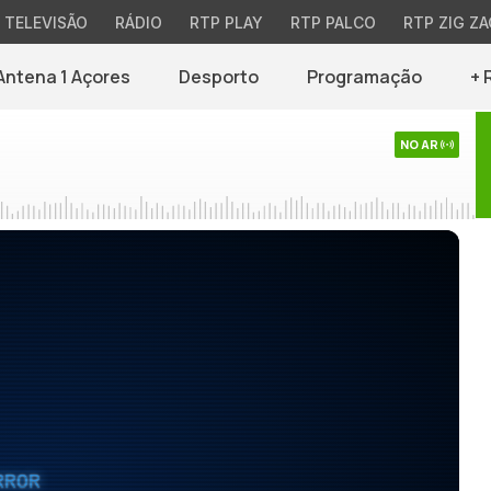
TELEVISÃO
RÁDIO
RTP PLAY
RTP PALCO
RTP ZIG ZA
Antena 1 Açores
Desporto
Programação
+ 
NO AR
RROR