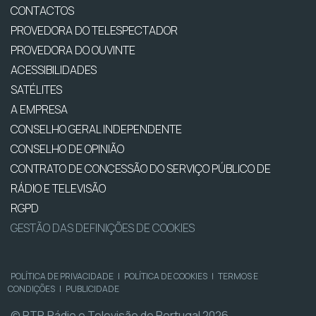
CONTACTOS
PROVEDORA DO TELESPECTADOR
PROVEDORA DO OUVINTE
ACESSIBILIDADES
SATÉLITES
A EMPRESA
CONSELHO GERAL INDEPENDENTE
CONSELHO DE OPINIÃO
CONTRATO DE CONCESSÃO DO SERVIÇO PÚBLICO DE
RÁDIO E TELEVISÃO
RGPD
GESTÃO DAS DEFINIÇÕES DE COOKIES
POLÍTICA DE PRIVACIDADE
|
POLÍTICA DE COOKIES
|
TERMOS E
CONDIÇÕES
|
PUBLICIDADE
© RTP, Rádio e Televisão de Portugal 2026