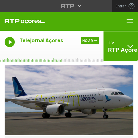
Entrar
Me
Telejornal Açores
NO AR
TV
RTP Açore