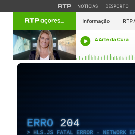
NOTÍCIAS
DESPORTO
Informação
RTP 
A Arte da Cura
ERRO
204
HLS.JS FATAL ERROR - NETWORK E