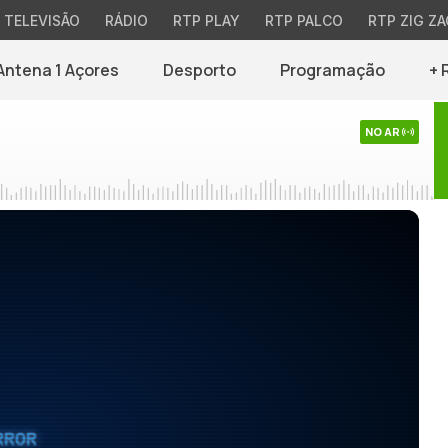
TELEVISÃO
RÁDIO
RTP PLAY
RTP PALCO
RTP ZIG ZA
Antena 1 Açores
Desporto
Programação
+ 
NO AR
RROR