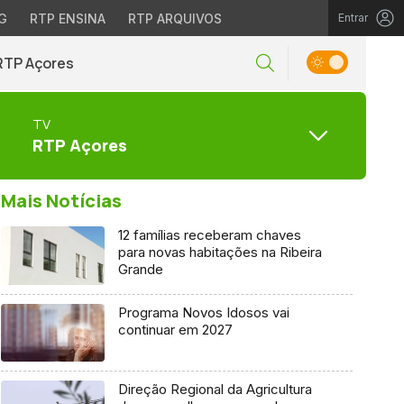
G
RTP ENSINA
RTP ARQUIVOS
Entrar
RTP Açores
TV
RTP Açores
Mais Notícias
12 famílias receberam chaves
para novas habitações na Ribeira
Grande
Programa Novos Idosos vai
continuar em 2027
Direção Regional da Agricultura