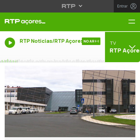
Entrar
Me
RTP Noticias/RTP Açores
NO AR
TV
RTP Açore