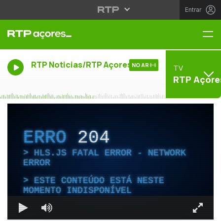
Entrar
Me
RTP Noticias/RTP Açores
NO AR
TV
RTP Açore
ERRO
204
HLS.JS FATAL ERROR - NETWORK
ERROR
ESTE CONTEÚDO ESTÁ NESTE
MOMENTO INDISPONÍVEL