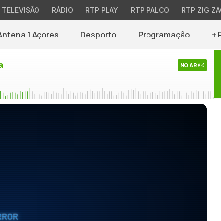
TELEVISÃO
RÁDIO
RTP PLAY
RTP PALCO
RTP ZIG ZA
Antena 1 Açores
Desporto
Programação
+ 
a
NO AR
RROR