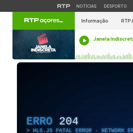
NOTÍCIAS
DESPORTO
Informação
RTP 
Janela Indiscret
ERRO
204
HLS.JS FATAL ERROR - NETWORK E