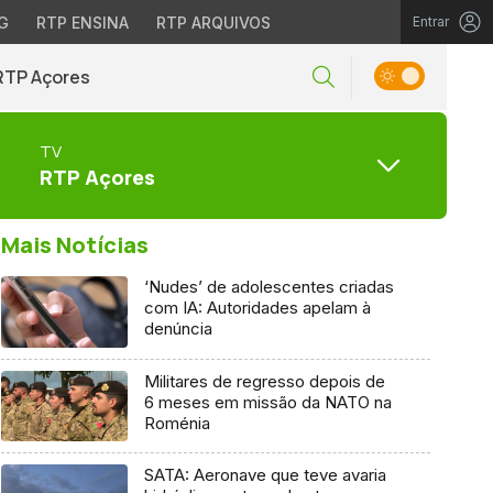
G
RTP ENSINA
RTP ARQUIVOS
Entrar
RTP Açores
TV
RTP Açores
Mais Notícias
‘Nudes’ de adolescentes criadas
com IA: Autoridades apelam à
denúncia
Militares de regresso depois de
6 meses em missão da NATO na
Roménia
SATA: Aeronave que teve avaria