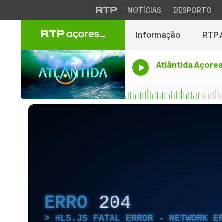
NOTÍCIAS
DESPORTO
Informação
RTP 
Atlântida Açore
ERRO
204
HLS.JS FATAL ERROR - NETWORK E