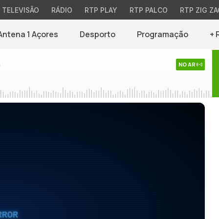
TELEVISÃO
RÁDIO
RTP PLAY
RTP PALCO
RTP ZIG ZA
Antena 1 Açores
Desporto
Programação
+ 
s
NO AR
RROR