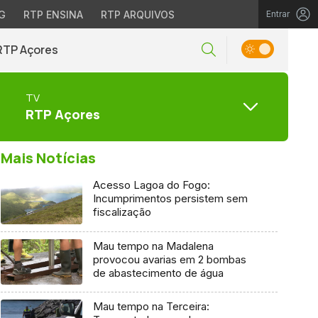
G
RTP ENSINA
RTP ARQUIVOS
Entrar
RTP Açores
TV
RTP Açores
Mais Notícias
Acesso Lagoa do Fogo:
Incumprimentos persistem sem
fiscalização
Mau tempo na Madalena
provocou avarias em 2 bombas
de abastecimento de água
Mau tempo na Terceira: