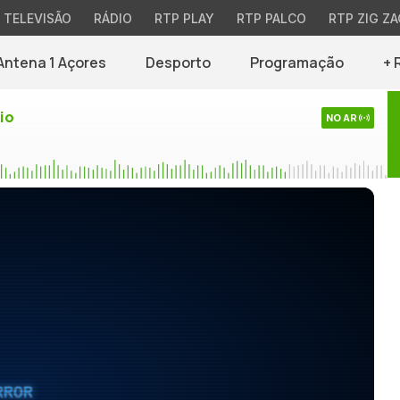
TELEVISÃO
RÁDIO
RTP PLAY
RTP PALCO
RTP ZIG ZA
Antena 1 Açores
Desporto
Programação
+ 
io
NO AR
RROR