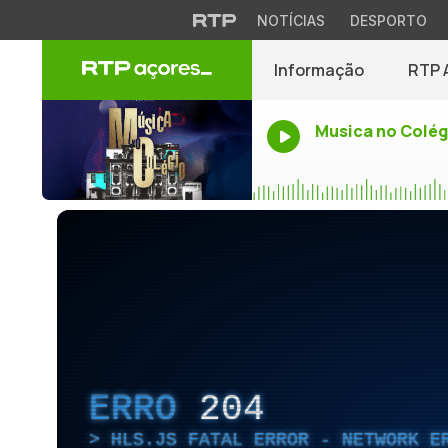
NOTÍCIAS
DESPORTO
Informação
RTP 
Musica no Colég
ERRO
204
HLS.JS FATAL ERROR - NETWORK E