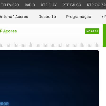
TELEVISÃO
RÁDIO
RTP PLAY
RTP PALCO
RTP ZIG ZA
Antena 1 Açores
Desporto
Programação
+ 
TP Açores
NO AR
RROR