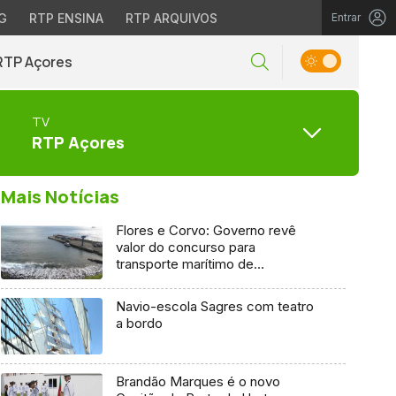
G
RTP ENSINA
RTP ARQUIVOS
Entrar
RTP Açores
TV
RTP Açores
Mais Notícias
Flores e Corvo: Governo revê
valor do concurso para
transporte marítimo de
mercadoria
Navio-escola Sagres com teatro
a bordo
Brandão Marques é o novo