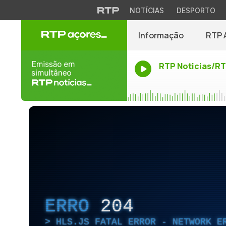
NOTÍCIAS
DESPORTO
Informação
RTP 
RTP Noticias/R
ERRO
204
HLS.JS FATAL ERROR - NETWORK E