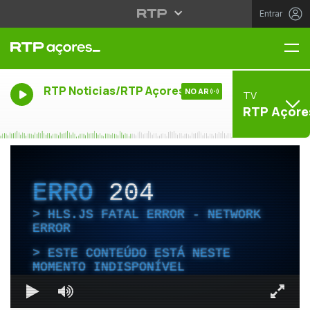
Entrar
Me
RTP Noticias/RTP Açores
NO AR
TV
RTP Açore
ERRO
204
HLS.JS FATAL ERROR - NETWORK
ERROR
ESTE CONTEÚDO ESTÁ NESTE
MOMENTO INDISPONÍVEL