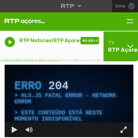
Entrar
Me
RTP Noticias/RTP Açores
NO AR
TV
RTP Açore
ERRO
204
HLS.JS FATAL ERROR - NETWORK
ERROR
ESTE CONTEÚDO ESTÁ NESTE
MOMENTO INDISPONÍVEL