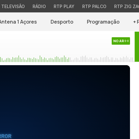
TELEVISÃO
RÁDIO
RTP PLAY
RTP PALCO
RTP ZIG ZA
Antena 1 Açores
Desporto
Programação
+ 
NO AR
RROR