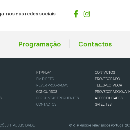
Facebook
Instagram
ga-nos nas redes sociais
Programação
Contactos
RTP PLAY
CONTACTOS
EM DIRETO
PROVEDORA DO
REVER PROGRAMAS
TELESPECTADOR
CONCURSOS
PROVEDORA DO OUVI
S
PERGUNTAS FREQUENTES
ACESSIBILIDADES
CONTACTOS
SATÉLITES
IÇÕES
PUBLICIDADE
© RTP, Rádio e Televisão de Portugal 2
|