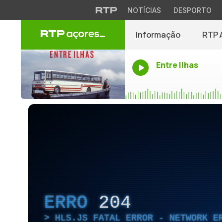
NOTÍCIAS
DESPORTO
Informação
RTP 
Entre Ilhas
ERRO
204
HLS.JS FATAL ERROR - NETWORK E