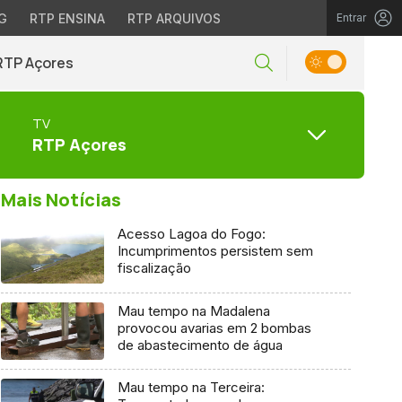
G
RTP ENSINA
RTP ARQUIVOS
Entrar
RTP Açores
TV
RTP Açores
Mais Notícias
Acesso Lagoa do Fogo:
Incumprimentos persistem sem
fiscalização
Mau tempo na Madalena
provocou avarias em 2 bombas
de abastecimento de água
Mau tempo na Terceira: