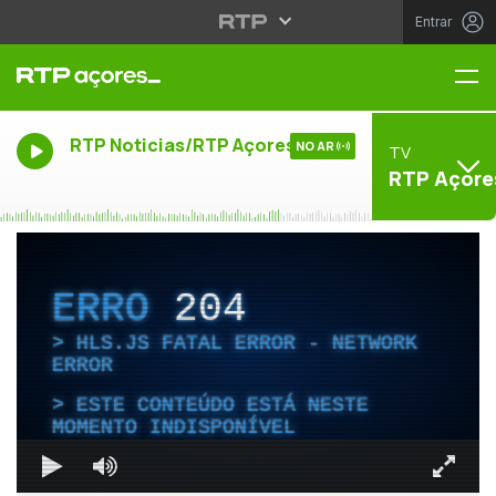
Entrar
Me
RTP Noticias/RTP Açores
NO AR
TV
RTP Açore
ERRO
204
HLS.JS FATAL ERROR - NETWORK
ERROR
ESTE CONTEÚDO ESTÁ NESTE
MOMENTO INDISPONÍVEL