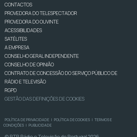
CONTACTOS
PROVEDORA DO TELESPECTADOR
PROVEDORA DO OUVINTE
ACESSIBILIDADES
SATÉLITES
A EMPRESA
CONSELHO GERAL INDEPENDENTE
CONSELHO DE OPINIÃO
CONTRATO DE CONCESSÃO DO SERVIÇO PÚBLICO DE
RÁDIO E TELEVISÃO
RGPD
GESTÃO DAS DEFINIÇÕES DE COOKIES
POLÍTICA DE PRIVACIDADE
|
POLÍTICA DE COOKIES
|
TERMOS E
CONDIÇÕES
|
PUBLICIDADE
© RTP, Rádio e Televisão de Portugal 2026