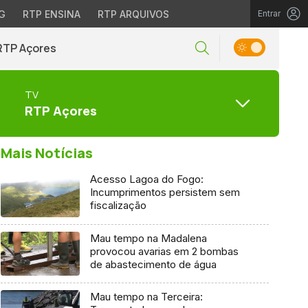
G
RTP ENSINA
RTP ARQUIVOS
Entrar
RTP Açores
TV
RTP Açores
Mais Notícias
Acesso Lagoa do Fogo:
Incumprimentos persistem sem
fiscalização
Mau tempo na Madalena
provocou avarias em 2 bombas
de abastecimento de água
Mau tempo na Terceira: