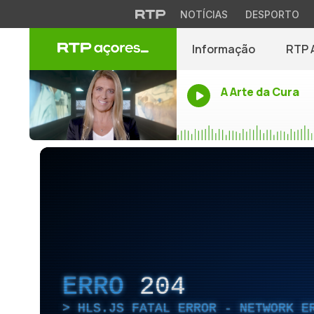
NOTÍCIAS
DESPORTO
Informação
RTP 
A Arte da Cura
ERRO
204
HLS.JS FATAL ERROR - NETWORK E