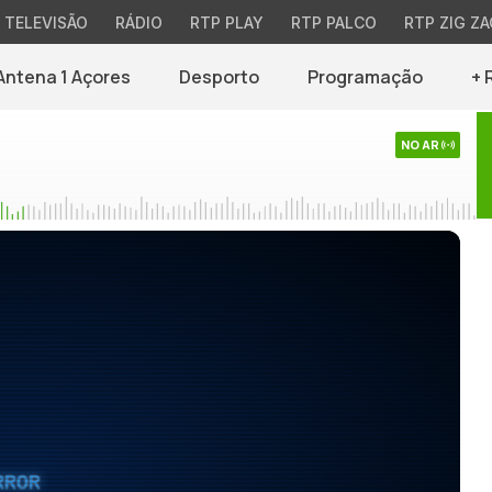
TELEVISÃO
RÁDIO
RTP PLAY
RTP PALCO
RTP ZIG ZA
Antena 1 Açores
Desporto
Programação
+ 
NO AR
RROR