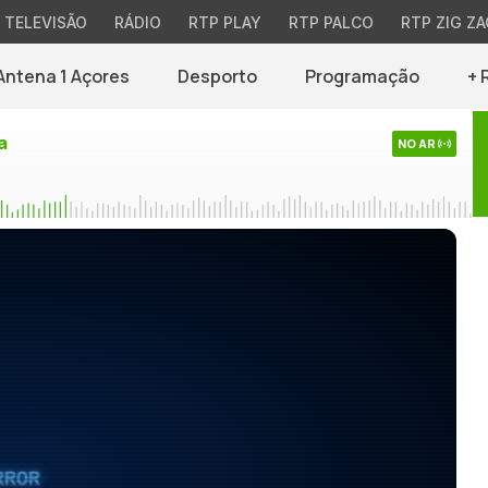
TELEVISÃO
RÁDIO
RTP PLAY
RTP PALCO
RTP ZIG ZA
Antena 1 Açores
Desporto
Programação
+ 
a
NO AR
RROR