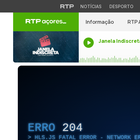
NOTÍCIAS
DESPORTO
Informação
RTP 
Janela Indiscret
ERRO
204
HLS.JS FATAL ERROR - NETWORK E