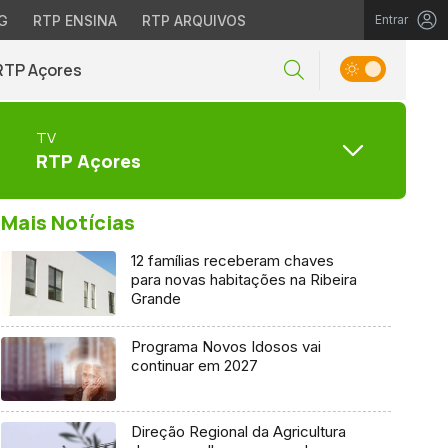
G
RTP ENSINA
RTP ARQUIVOS
Entrar
RTP Açores
TV
RTP Açores
Mais Notícias
12 famílias receberam chaves
para novas habitações na Ribeira
Grande
Programa Novos Idosos vai
continuar em 2027
Direção Regional da Agricultura