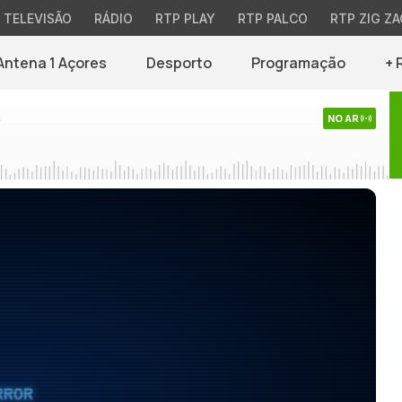
TELEVISÃO
RÁDIO
RTP PLAY
RTP PALCO
RTP ZIG ZA
Antena 1 Açores
Desporto
Programação
+ 
s
NO AR
RROR