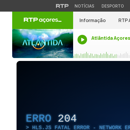
NOTÍCIAS
DESPORTO
Informação
RTP 
Atlântida Açore
ERRO
204
HLS.JS FATAL ERROR - NETWORK E