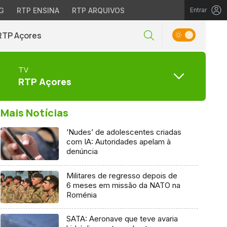
G
RTP ENSINA
RTP ARQUIVOS
Entrar
RTP Açores
TV
RTP Açores
Mais Notícias
‘Nudes’ de adolescentes criadas
com IA: Autoridades apelam à
denúncia
Militares de regresso depois de
6 meses em missão da NATO na
Roménia
SATA: Aeronave que teve avaria