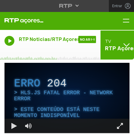
Entrar
Me
RTP Noticias/RTP Açores
NO AR
TV
RTP Açore
ERRO
204
HLS.JS FATAL ERROR - NETWORK
ERROR
ESTE CONTEÚDO ESTÁ NESTE
MOMENTO INDISPONÍVEL