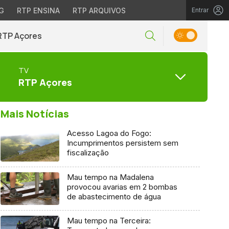
G
RTP ENSINA
RTP ARQUIVOS
Entrar
RTP Açores
TV
RTP Açores
Mais Notícias
Acesso Lagoa do Fogo:
Incumprimentos persistem sem
fiscalização
Mau tempo na Madalena
provocou avarias em 2 bombas
de abastecimento de água
Mau tempo na Terceira: