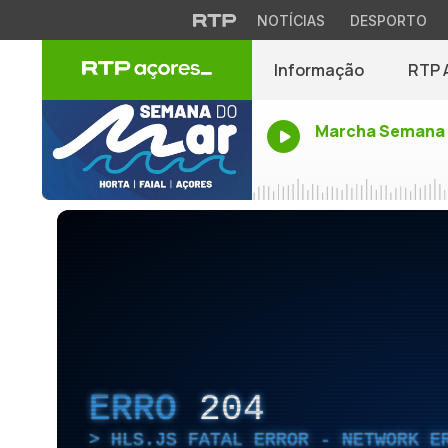
NOTÍCIAS
DESPORTO
Informação
RTP 
Marcha Semana 
ERRO
204
HLS.JS FATAL ERROR - NETWORK E