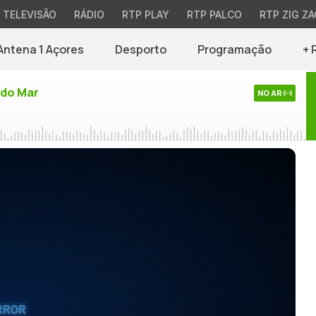
TELEVISÃO
RÁDIO
RTP PLAY
RTP PALCO
RTP ZIG ZA
Antena 1 Açores
Desporto
Programação
+ 
do Mar
NO AR
RROR