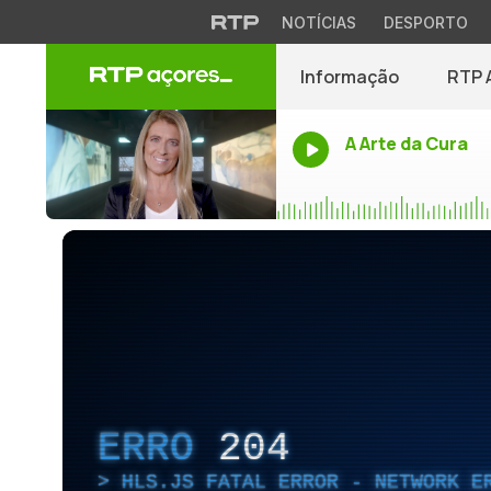
NOTÍCIAS
DESPORTO
Informação
RTP 
A Arte da Cura
ERRO
204
HLS.JS FATAL ERROR - NETWORK E