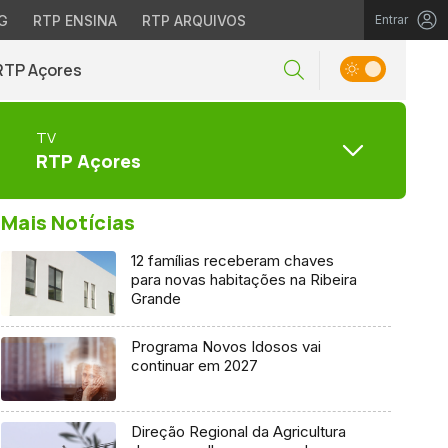
G
RTP ENSINA
RTP ARQUIVOS
Entrar
RTP Açores
TV
RTP Açores
Mais Notícias
12 famílias receberam chaves
para novas habitações na Ribeira
Grande
Programa Novos Idosos vai
continuar em 2027
Direção Regional da Agricultura