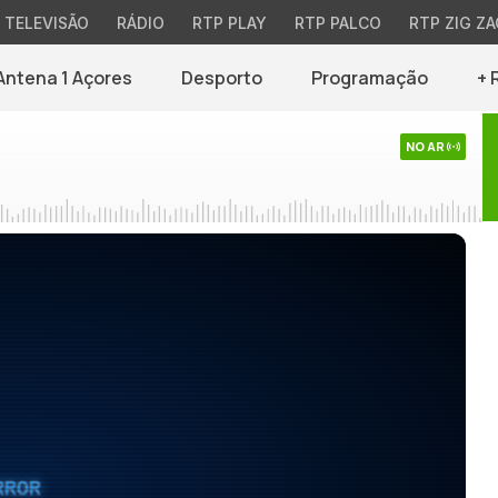
TELEVISÃO
RÁDIO
RTP PLAY
RTP PALCO
RTP ZIG ZA
Antena 1 Açores
Desporto
Programação
+ 
NO AR
RROR