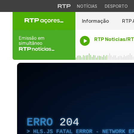
NOTÍCIAS
DESPORTO
Informação
RTP 
RTP Noticias/R
ERRO
204
HLS.JS FATAL ERROR - NETWORK E