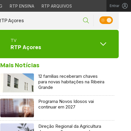
G
RTP ENSINA
RTP ARQUIVOS
Entrar
RTP Açores
TV
RTP Açores
Mais Notícias
12 famílias receberam chaves
para novas habitações na Ribeira
Grande
Programa Novos Idosos vai
continuar em 2027
Direção Regional da Agricultura