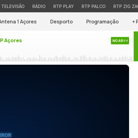
TELEVISÃO
RÁDIO
RTP PLAY
RTP PALCO
RTP ZIG ZA
Antena 1 Açores
Desporto
Programação
+ 
TP Açores
NO AR
RROR