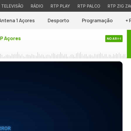
TELEVISÃO
RÁDIO
RTP PLAY
RTP PALCO
RTP ZIG ZA
Antena 1 Açores
Desporto
Programação
+ 
TP Açores
NO AR
RROR