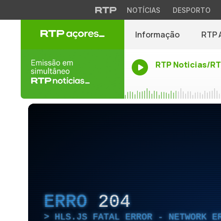
NOTÍCIAS
DESPORTO
Informação
RTP 
RTP Noticias/R
ERRO
204
HLS.JS FATAL ERROR - NETWORK E