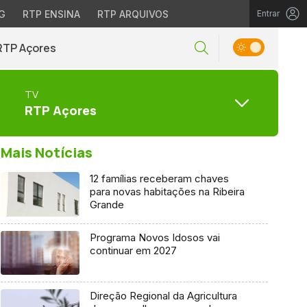
G
RTP ENSINA
RTP ARQUIVOS
Entrar
RTP Açores
TV
RTP Açores
Mais Notícias
12 famílias receberam chaves
para novas habitações na Ribeira
Grande
Programa Novos Idosos vai
continuar em 2027
Direção Regional da Agricultura