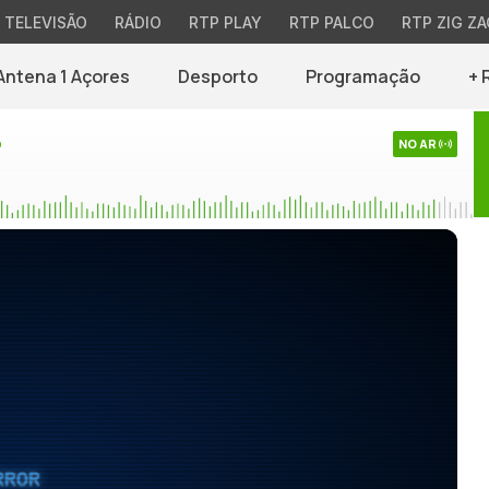
TELEVISÃO
RÁDIO
RTP PLAY
RTP PALCO
RTP ZIG ZA
Antena 1 Açores
Desporto
Programação
+ 
o
NO AR
RROR