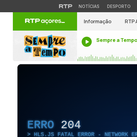
NOTÍCIAS
DESPORTO
Informação
RTP 
Sempre a Temp
ERRO
204
HLS.JS FATAL ERROR - NETWORK E