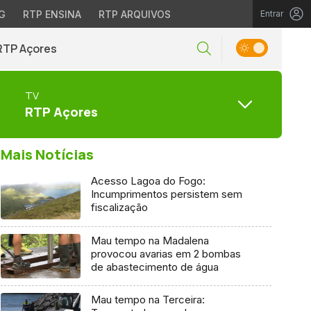
G
RTP ENSINA
RTP ARQUIVOS
Entrar
RTP Açores
TV
RTP Açores
Mais Notícias
Acesso Lagoa do Fogo:
Incumprimentos persistem sem
fiscalização
Mau tempo na Madalena
provocou avarias em 2 bombas
de abastecimento de água
Mau tempo na Terceira: