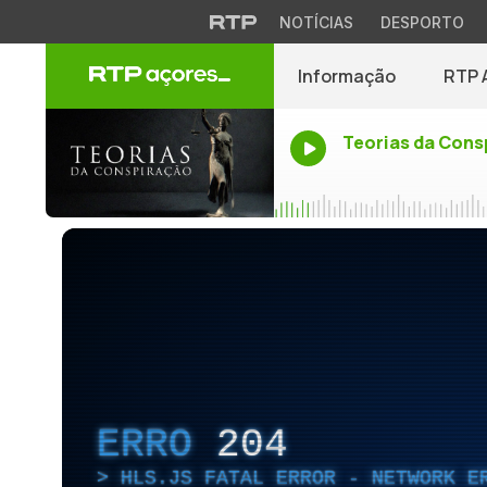
NOTÍCIAS
DESPORTO
Informação
RTP 
Teorias da Cons
ERRO
204
HLS.JS FATAL ERROR - NETWORK E