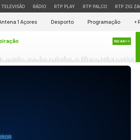
TELEVISÃO
RÁDIO
RTP PLAY
RTP PALCO
RTP ZIG ZA
Antena 1 Açores
Desporto
Programação
+ 
piração
NO AR
RROR