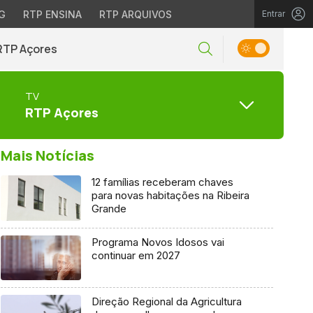
G
RTP ENSINA
RTP ARQUIVOS
Entrar
RTP Açores
TV
RTP Açores
Mais Notícias
12 famílias receberam chaves
para novas habitações na Ribeira
Grande
Programa Novos Idosos vai
continuar em 2027
Direção Regional da Agricultura