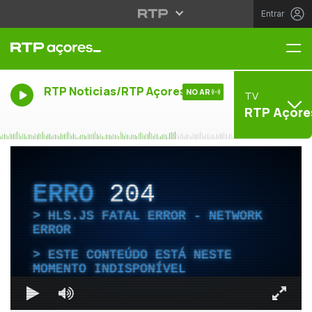
Entrar
Me
RTP Noticias/RTP Açores
NO AR
TV
RTP Açore
ERRO
204
HLS.JS FATAL ERROR - NETWORK
ERROR
ESTE CONTEÚDO ESTÁ NESTE
MOMENTO INDISPONÍVEL