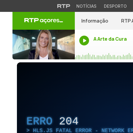
NOTÍCIAS
DESPORTO
Informação
RTP 
A Arte da Cura
ERRO
204
HLS.JS FATAL ERROR - NETWORK E