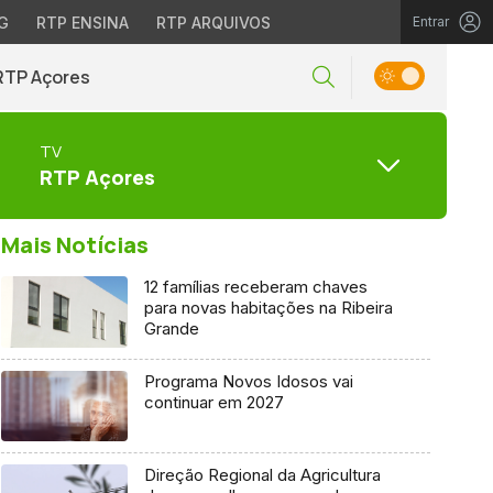
G
RTP ENSINA
RTP ARQUIVOS
Entrar
RTP Açores
TV
RTP Açores
Mais Notícias
12 famílias receberam chaves
para novas habitações na Ribeira
Grande
Programa Novos Idosos vai
continuar em 2027
Direção Regional da Agricultura