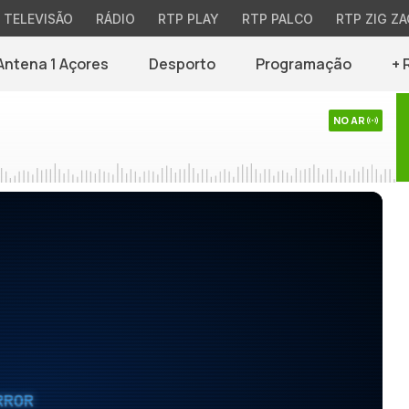
TELEVISÃO
RÁDIO
RTP PLAY
RTP PALCO
RTP ZIG ZA
Antena 1 Açores
Desporto
Programação
+ 
NO AR
RROR