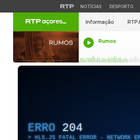
NOTÍCIAS
DESPORTO
Informação
RTP 
Rumos
ERRO
204
HLS.JS FATAL ERROR - NETWORK E