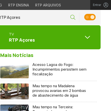
G
RTP ENSINA
RTP ARQUIVOS
Entrar
RTP Açores
TV
RTP Açores
Mais Notícias
Acesso Lagoa do Fogo:
Incumprimentos persistem sem
fiscalização
Mau tempo na Madalena
provocou avarias em 2 bombas
de abastecimento de água
Mau tempo na Terceira: