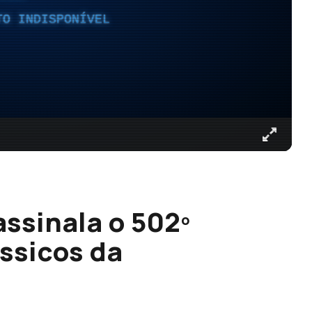
TO INDISPONÍVEL
ssinala o 502º
ássicos da