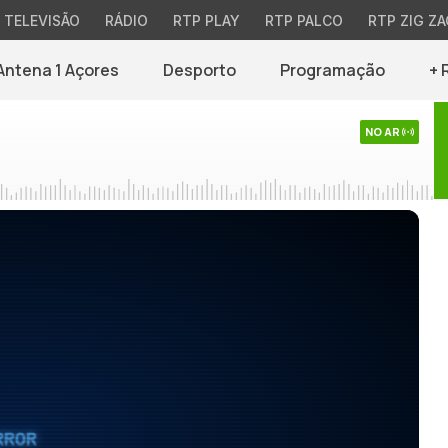
TELEVISÃO
RÁDIO
RTP PLAY
RTP PALCO
RTP ZIG ZA
Antena 1 Açores
Desporto
Programação
+ 
NO AR
RROR