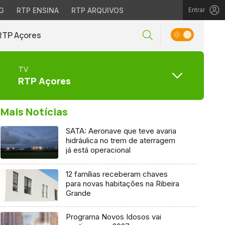
G
RTP ENSINA
RTP ARQUIVOS
Entrar
RTP Açores
TV
RTP Açores
Mais Notícias
SATA: Aeronave que teve avaria
hidráulica no trem de aterragem
já está operacional
12 famílias receberam chaves
para novas habitações na Ribeira
Grande
Programa Novos Idosos vai