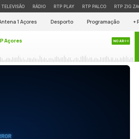
TELEVISÃO
RÁDIO
RTP PLAY
RTP PALCO
RTP ZIG ZA
Antena 1 Açores
Desporto
Programação
+ 
TP Açores
NO AR
RROR