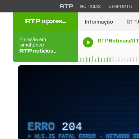
NOTÍCIAS
DESPORTO
Informação
RTP 
RTP Noticias/R
ERRO
204
HLS.JS FATAL ERROR - NETWORK E